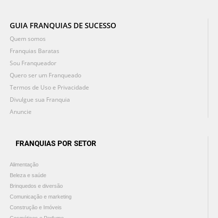
GUIA FRANQUIAS DE SUCESSO
Quem somos
Franquias Baratas
Sou Franqueador
Quero ser um Franqueado
Termos de Uso e Privacidade
Divulgue sua Franquia
Anuncie
FRANQUIAS POR SETOR
Alimentação
Beleza e saúde
Brinquedos e diversão
Comunicação e marketing
Construção e Imóveis