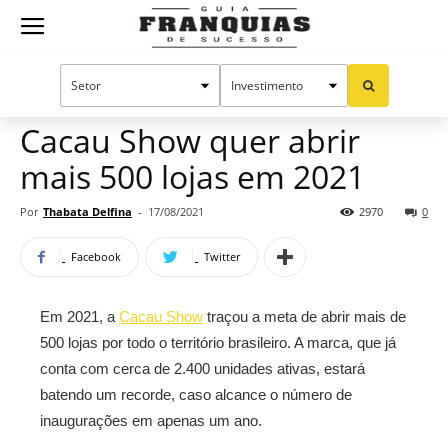
Guia
Home
Notícias
Mercado de franquias
Franquias
Cacau Show quer abrir
mais 500 lojas em 2021
de
Por
Thabata Delfina
-
17/08/2021
2970
0
Facebook
Twitter
Sucesso
Em 2021, a
Cacau Show
traçou a meta de abrir mais de
500 lojas por todo o território brasileiro. A marca, que já
conta com cerca de 2.400 unidades ativas, estará
batendo um recorde, caso alcance o número de
inaugurações em apenas um ano.