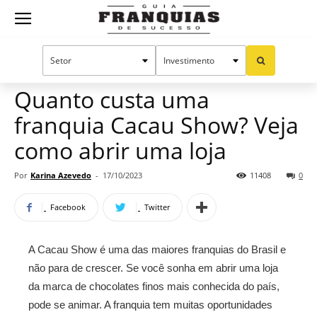
Guia
Home
Notícias
Mercado de franquias
Franquias
Quanto custa uma
franquia Cacau Show? Veja
de
como abrir uma loja
Por
Karina Azevedo
-
17/10/2023
11408
0
Sucesso
Facebook
Twitter
A Cacau Show é uma das maiores franquias do Brasil e
não para de crescer. Se você sonha em abrir uma loja
da marca de chocolates finos mais conhecida do país,
pode se animar. A franquia tem muitas oportunidades