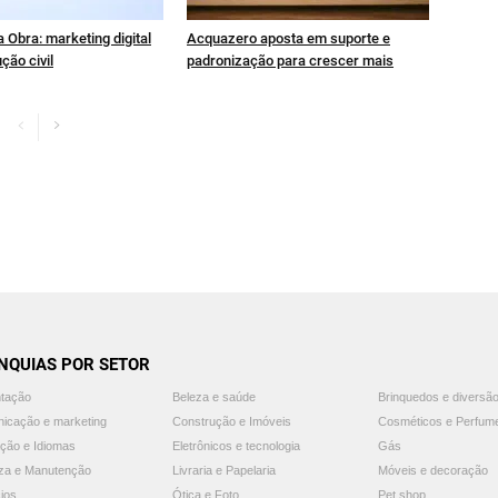
 Obra: marketing digital
Acquazero aposta em suporte e
ção civil
padronização para crescer mais
NQUIAS POR SETOR
ntação
Beleza e saúde
Brinquedos e diversã
icação e marketing
Construção e Imóveis
Cosméticos e Perfum
ção e Idiomas
Eletrônicos e tecnologia
Gás
za e Manutenção
Livraria e Papelaria
Móveis e decoração
ios
Ótica e Foto
Pet shop