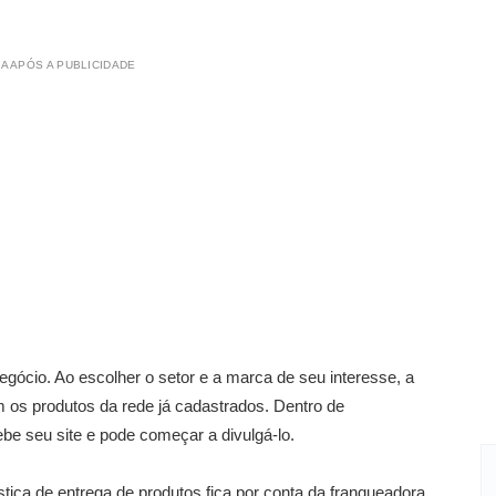
A APÓS A PUBLICIDADE
ócio. Ao escolher o setor e a marca de seu interesse, a
 os produtos da rede já cadastrados.
Dentro de
e seu site e pode começar a divulgá-lo.
stica de entrega de produtos fica por conta da franqueadora