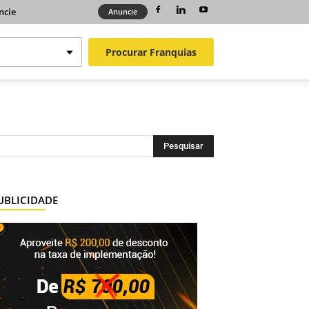
ncie
Anuncie
Procurar
Franquias
UBLICIDADE