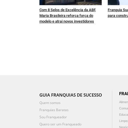
Com 8 Selos de Excelência da ABF,
Franquia Sua
Maria Brasileira reforça força do
para constru
modelo e atrai novos investidores
FRA
GUIA FRANQUIAS DE SUCESSO
Quem somos
Alime
Comun
Franquias Baratas
Educa
Sou Franqueador
Limpe
Quero ser um Franqueado
Negóc