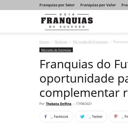
Franquias por Setor
Franquias por Valor
Fra
Guia
Home
Notícias
Mercado de franquias
Franquia
Franquias
Mercado de franquias
Franquias do Fu
de
oportunidade p
complementar 
Sucesso
Por
Thabata Delfina
-
17/08/2021
Facebook
Twitter
Pi