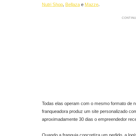
Nutri Shop
,
Bellaza
e
Mazze
.
CONTINU
Todas elas operam com o mesmo formato de neg
franqueadora produz um site personalizado com
aproximadamente 30 dias o empreendedor receb
Quando a franquia concretiza um pedido, a logí