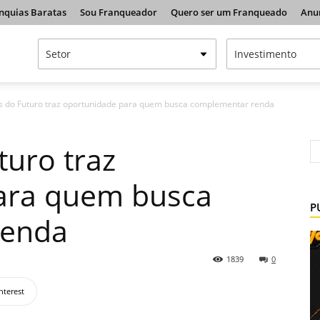
nquias Baratas
Sou Franqueador
Quero ser um Franqueado
Anu
s do Futuro traz oportunidade para quem busca complementar renda
turo traz
ara quem busca
P
renda
1839
0
nterest