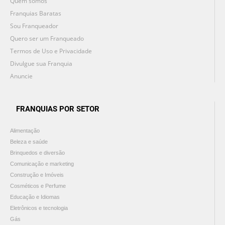
Quem somos
Franquias Baratas
Sou Franqueador
Quero ser um Franqueado
Termos de Uso e Privacidade
Divulgue sua Franquia
Anuncie
FRANQUIAS POR SETOR
Alimentação
Beleza e saúde
Brinquedos e diversão
Comunicação e marketing
Construção e Imóveis
Cosméticos e Perfume
Educação e Idiomas
Eletrônicos e tecnologia
Gás