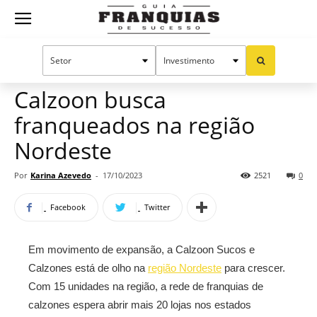
Guia
Home
Notícias
Mercado de franquias
Franquias
Calzoon busca
franqueados na região
de
Nordeste
Por
Karina Azevedo
-
17/10/2023
2521
0
Sucesso
Facebook
Twitter
Em movimento de expansão, a Calzoon Sucos e
Calzones está de olho na
região Nordeste
para crescer.
Com 15 unidades na região, a rede de franquias de
calzones espera abrir mais 20 lojas nos estados