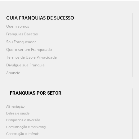
GUIA FRANQUIAS DE SUCESSO
Quem somos
Franquias Baratas
Sou Franqueador
Quero ser um Franqueado
Termos de Uso e Privacidade
Divulgue sua Franquia
Anuncie
FRANQUIAS POR SETOR
Alimentação
Beleza e saúde
Brinquedos e diversão
Comunicação e marketing
Construção e Imóveis