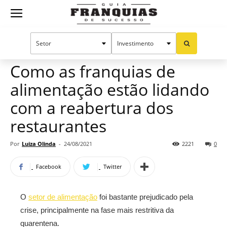
Guia
Home
Notícias
Manual do sucesso
Franquias
Como as franquias de
alimentação estão lidando
de
com a reabertura dos
restaurantes
Sucesso
Por
Luiza Olinda
-
24/08/2021
2221
0
Facebook
Twitter
O
setor de alimentação
foi bastante prejudicado pela
crise, principalmente na fase mais restritiva da
quarentena.