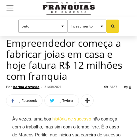
Guia
Home
Notícias
Mercado de franquias
Franquias
Empreendedor começa a
fabricar joias em casa e
de
hoje fatura R$ 12 milhões
com franquia
Sucesso
Por
Karina Azevedo
-
31/08/2021
3187
0
Facebook
Twitter
Às vezes, uma boa
história de sucesso
não começa
com o trabalho, mas sim com o tempo livre. É o caso
de Marcos Pertile, que iniciou sua carreira de sucesso