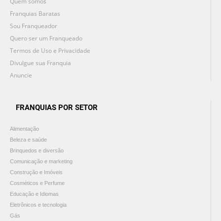
Quem somos
Franquias Baratas
Sou Franqueador
Quero ser um Franqueado
Termos de Uso e Privacidade
Divulgue sua Franquia
Anuncie
FRANQUIAS POR SETOR
Alimentação
Beleza e saúde
Brinquedos e diversão
Comunicação e marketing
Construção e Imóveis
Cosméticos e Perfume
Educação e Idiomas
Eletrônicos e tecnologia
Gás