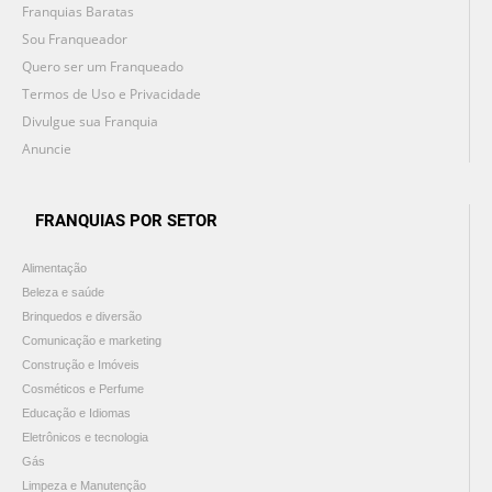
Franquias Baratas
Sou Franqueador
Quero ser um Franqueado
Termos de Uso e Privacidade
Divulgue sua Franquia
Anuncie
FRANQUIAS POR SETOR
Alimentação
Beleza e saúde
Brinquedos e diversão
Comunicação e marketing
Construção e Imóveis
Cosméticos e Perfume
Educação e Idiomas
Eletrônicos e tecnologia
Gás
Limpeza e Manutenção