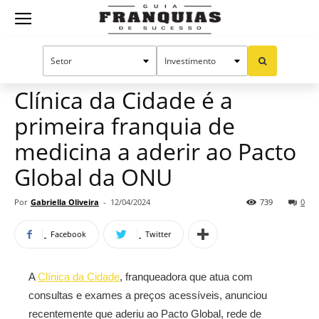
Guia
Home
Notícias
Mercado de franquias
Franquias
Clínica da Cidade é a
primeira franquia de
de
medicina a aderir ao Pacto
Global da ONU
Sucesso
Por
Gabriella Oliveira
-
12/04/2024
739
0
Facebook
Twitter
A
Clínica da Cidade
, franqueadora que atua com
consultas e exames a preços acessíveis, anunciou
recentemente que aderiu ao Pacto Global, rede de