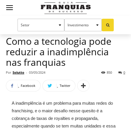
Guia
Home
Notícias
Manual do sucesso
Franquias
Como a tecnologia pode
reduzir a inadimplência
de
nas franquias
Por
Solutto
-
03/05/2024
850
0
Sucesso
Facebook
Twitter
A inadimplência é um problema para muitas redes do
franchising, e o maior desafio nesse quesito é a
cobrança de taxas de royalties e propaganda,
especialmente quando se tem muitas unidades e essa