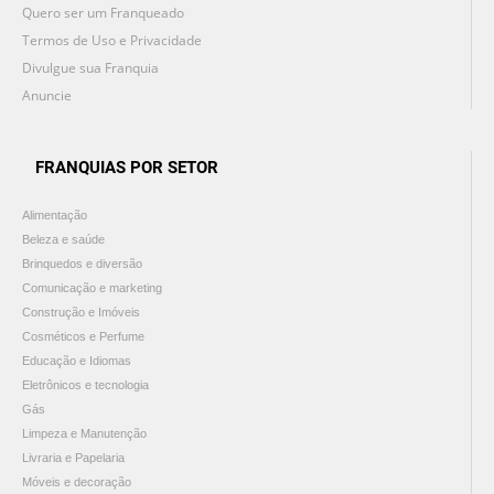
Quero ser um Franqueado
Termos de Uso e Privacidade
Divulgue sua Franquia
Anuncie
FRANQUIAS POR SETOR
Alimentação
Beleza e saúde
Brinquedos e diversão
Comunicação e marketing
Construção e Imóveis
Cosméticos e Perfume
Educação e Idiomas
Eletrônicos e tecnologia
Gás
Limpeza e Manutenção
Livraria e Papelaria
Móveis e decoração