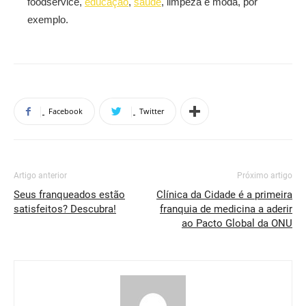
foodservice,
educação
,
saúde
, limpeza e moda, por
exemplo.
Facebook
Twitter
Artigo anterior
Próximo artigo
Seus franqueados estão
Clínica da Cidade é a primeira
satisfeitos? Descubra!
franquia de medicina a aderir
ao Pacto Global da ONU