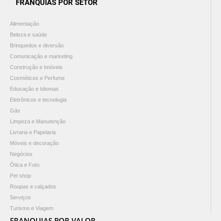
FRANQUIAS POR SETOR
Alimentação
Beleza e saúde
Brinquedos e diversão
Comunicação e marketing
Construção e Imóveis
Cosméticos e Perfume
Educação e Idiomas
Eletrônicos e tecnologia
Gás
Limpeza e Manutenção
Livraria e Papelaria
Móveis e decoração
Negócios
Ótica e Foto
Pet shop
Roupas e calçados
Serviços
Turismo e Viagem
FRANQUIAS POR VALOR