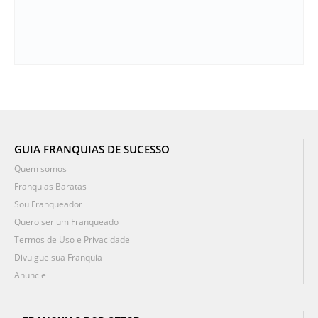
GUIA FRANQUIAS DE SUCESSO
Quem somos
Franquias Baratas
Sou Franqueador
Quero ser um Franqueado
Termos de Uso e Privacidade
Divulgue sua Franquia
Anuncie