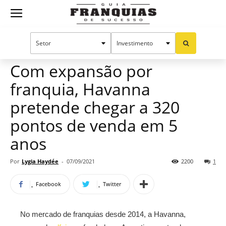
Guia
Home
Notícias
Mercado de franquias
Franquias
Com expansão por
franquia, Havanna
de
pretende chegar a 320
pontos de venda em 5
anos
Sucesso
Por
Lygia Haydée
-
07/09/2021
2200
1
Facebook
Twitter
No mercado de franquias desde 2014, a Havanna,