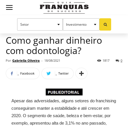
Guia
Home
Notícias
Dicas para franqueados
Empreendedorismo
Publieditorial
Franquias
Como ganhar dinheiro
com odontologia?
de
Por
Gabriella Oliveira
-
18/08/2021
1817
0
Facebook
Twitter
Sucesso
Apesar das adversidades, alguns setores do franchising
conseguiram manter a estabilidade e até crescer em
2020. O segmento de saúde, beleza e bem-estar, por
exemplo, apresentou alta de 3,1% no ano passado,