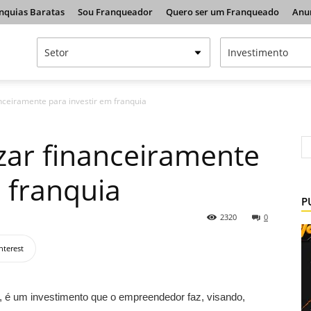
nquias Baratas
Sou Franqueador
Quero ser um Franqueado
Anu
nceiramente para investir em franquia
zar financeiramente
 franquia
P
2320
0
nterest
s, é um investimento que o empreendedor faz, visando,