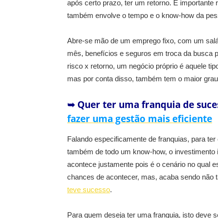
após certo prazo, ter um retorno. É importante 
também envolve o tempo e o know-how da pess
Abre-se mão de um emprego fixo, com um salá
mês, benefícios e seguros em troca da busca 
risco x retorno, um negócio próprio é aquele ti
mas por conta disso, também tem o maior grau 
➥ Quer ter uma franquia de suce
fazer uma gestão mais eficiente
Falando especificamente de franquias, para ter
também de todo um know-how, o investimento ini
acontece justamente pois é o cenário no qual est
chances de acontecer, mas, acaba sendo não t
teve sucesso
.
Para quem deseja ter uma franquia, isto deve 