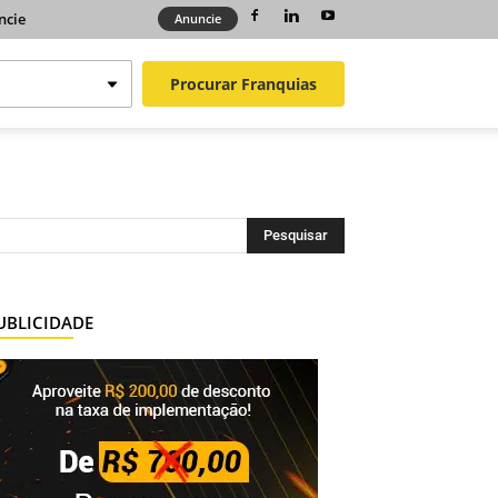
ncie
Anuncie
Procurar
Franquias
UBLICIDADE