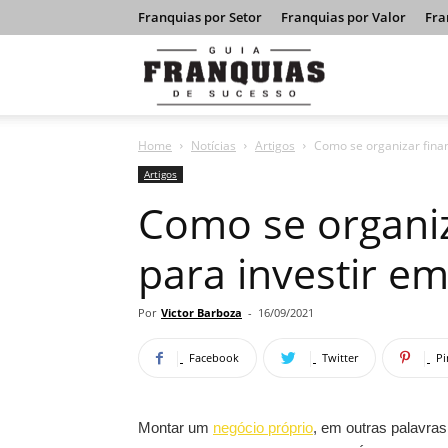
Franquias por Setor
Franquias por Valor
Fra
Guia
Home
Notícias
Artigos
Como se organizar fina
Franquias
Artigos
Como se organi
de
para investir em
Sucesso
Por
Victor Barboza
-
16/09/2021
Facebook
Twitter
Pi
Montar um
negócio próprio
, em outras palavra