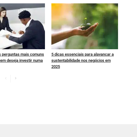
s perguntas mais comuns
5 dicas essenciais para alavancar a
uem deseja investir numa
sustentabilidade nos negócios em
2025