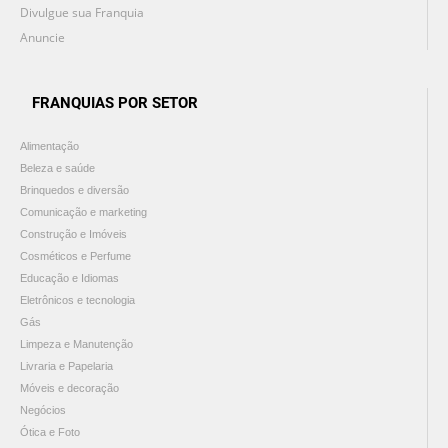
Divulgue sua Franquia
Anuncie
FRANQUIAS POR SETOR
Alimentação
Beleza e saúde
Brinquedos e diversão
Comunicação e marketing
Construção e Imóveis
Cosméticos e Perfume
Educação e Idiomas
Eletrônicos e tecnologia
Gás
Limpeza e Manutenção
Livraria e Papelaria
Móveis e decoração
Negócios
Ótica e Foto