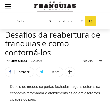
Guia
Home
Notícias
Manual do sucesso
Franquias
Desafios da reabertura de
franquias e como
de
contorná-los
Por
Luiza Olinda
-
25/08/2021
2152
0
Sucesso
Facebook
Twitter
Depois de meses de portas fechadas, alguns setores da
economia retomaram o atendimento físico em diferentes
cidades do país.