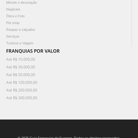
Móveis e decoração
Negócios
Ótica e Foto
Pet shop
Roupas e calçados
Serviços
Turismo e Viagem
FRANQUIAS POR VALOR
Até R$ 10.000,00
Até R$ 30.000,00
Até R$ 50.000,00
Até R$ 100.000,00
Até R$ 200.000,00
Até R$ 300.000,00
© 2025 Guia Franquias de Sucesso. Todos os direitos reservados.