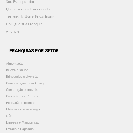
Sou Franqueador
Quero ser um Franqueado
Termos de Uso e Privacidade
Divulgue sua Franquia
Anuncie
FRANQUIAS POR SETOR
Alimentação
Beleza e saúde
Brinquedos e diversão
Comunicação e marketing
Construção e Imóveis
Cosméticos e Perfume
Educação e Idiomas
Eletrônicos e tecnologia
Gás
Limpeza e Manutenção
Livraria e Papelaria