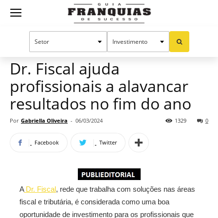
Guia
Home
Notícias
Mercado de franquias
Publieditorial
Franquias
Dr. Fiscal ajuda
profissionais a alavancar
de
resultados no fim do ano
Por
Gabriella Oliveira
-
06/03/2024
1329
0
Sucesso
Facebook
Twitter
A
Dr. Fiscal
, rede que trabalha com soluções nas áreas
fiscal e tributária, é considerada como uma boa
oportunidade de investimento para os profissionais que