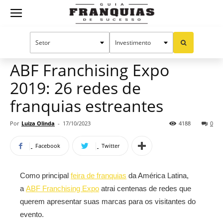
Guia
Home
Notícias
Oportunidades e tendências
Franquias
ABF Franchising Expo
2019: 26 redes de
de
franquias estreantes
Por
Luiza Olinda
-
17/10/2023
4188
0
Sucesso
Facebook
Twitter
Como principal
feira de franquias
da América Latina,
a
ABF Franchising Expo
atrai centenas de redes que
querem apresentar suas marcas para os visitantes do
evento.