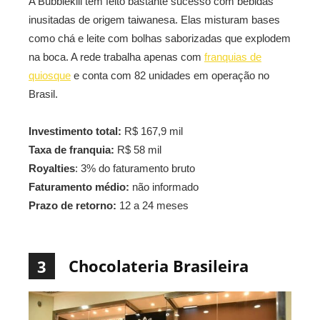
A Bubblekill tem feito bastante sucesso com bebidas
inusitadas de origem taiwanesa. Elas misturam bases
como chá e leite com bolhas saborizadas que explodem
na boca. A rede trabalha apenas com
franquias de
quiosque
e conta com 82 unidades em operação no
Brasil.
Investimento total:
R$ 167,9 mil
Taxa de franquia:
R$ 58 mil
Royalties
: 3% do faturamento bruto
Faturamento médio:
não informado
Prazo de retorno:
12 a 24 meses
Chocolateria Brasileira
3