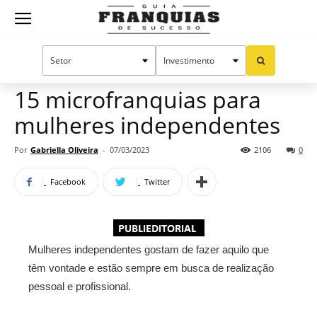
Guia
Home
Notícias
Oportunidades e tendências
Publieditorial
Franquias
15 microfranquias para
mulheres independentes
de
Por
Gabriella Oliveira
-
07/03/2023
2106
0
Facebook
Twitter
Sucesso
Mulheres independentes gostam de fazer aquilo que
têm vontade e estão sempre em busca de realização
pessoal e profissional.