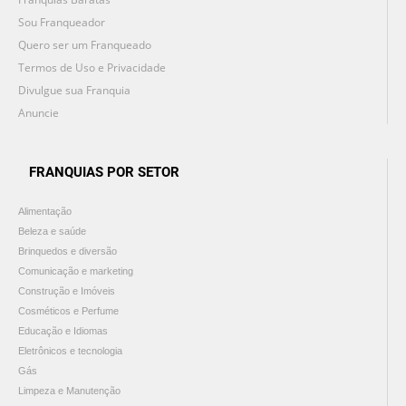
Sou Franqueador
Quero ser um Franqueado
Termos de Uso e Privacidade
Divulgue sua Franquia
Anuncie
FRANQUIAS POR SETOR
Alimentação
Beleza e saúde
Brinquedos e diversão
Comunicação e marketing
Construção e Imóveis
Cosméticos e Perfume
Educação e Idiomas
Eletrônicos e tecnologia
Gás
Limpeza e Manutenção