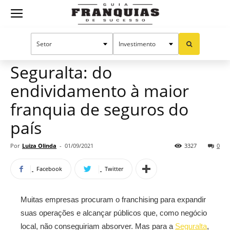
Guia
Home
Notícias
Manual do sucesso
Franquias
Seguralta: do
endividamento à maior
de
franquia de seguros do
país
Sucesso
Por
Luiza Olinda
-
01/09/2021
3327
0
Facebook
Twitter
Muitas empresas procuram o franchising para expandir
suas operações e alcançar públicos que, como negócio
local, não conseguiriam absorver. Mas para a
Seguralta
,