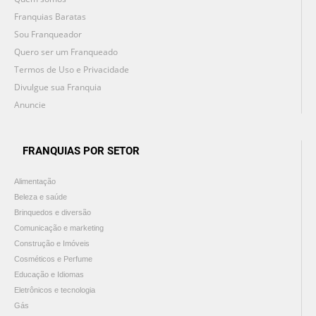
Franquias Baratas
Sou Franqueador
Quero ser um Franqueado
Termos de Uso e Privacidade
Divulgue sua Franquia
Anuncie
FRANQUIAS POR SETOR
Alimentação
Beleza e saúde
Brinquedos e diversão
Comunicação e marketing
Construção e Imóveis
Cosméticos e Perfume
Educação e Idiomas
Eletrônicos e tecnologia
Gás