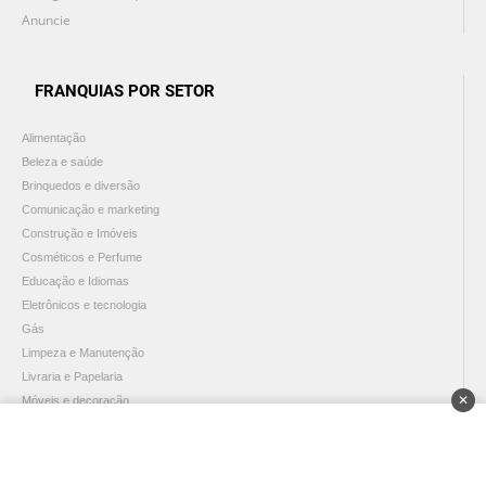
Anuncie
FRANQUIAS POR SETOR
Alimentação
Beleza e saúde
Brinquedos e diversão
Comunicação e marketing
Construção e Imóveis
Cosméticos e Perfume
Educação e Idiomas
Eletrônicos e tecnologia
Gás
Limpeza e Manutenção
Livraria e Papelaria
✕
Móveis e decoração
Negócios
Ótica e Foto
Pet shop