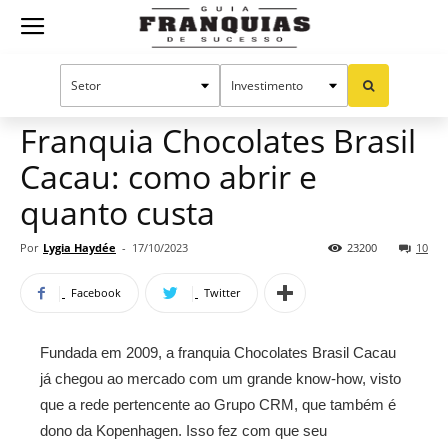
Guia
Home
Notícias
Mercado de franquias
Franquias
Franquia Chocolates Brasil
Cacau: como abrir e
de
quanto custa
Por
Lygia Haydée
-
17/10/2023
23200
10
Sucesso
Facebook
Twitter
Fundada em 2009, a franquia Chocolates Brasil Cacau
já chegou ao mercado com um grande know-how, visto
que a rede pertencente ao Grupo CRM, que também é
dono da Kopenhagen. Isso fez com que seu