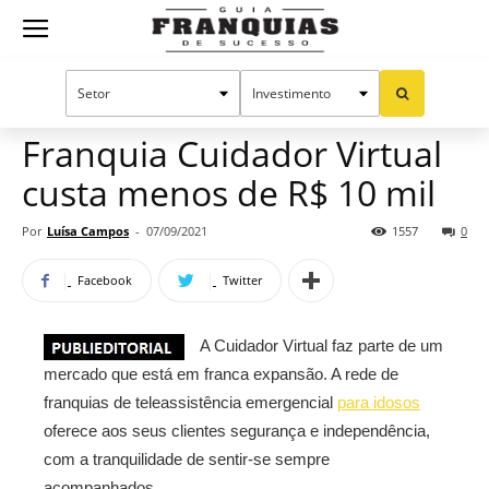
Guia
Home
Notícias
Mercado de franquias
Franquias
Franquia Cuidador Virtual
custa menos de R$ 10 mil
de
Por
Luísa Campos
-
07/09/2021
1557
0
Facebook
Twitter
Sucesso
A Cuidador Virtual faz parte de um
mercado que está em franca expansão. A rede de
franquias de teleassistência emergencial
para idosos
oferece aos seus clientes segurança e independência,
com a tranquilidade de sentir-se sempre
acompanhados.