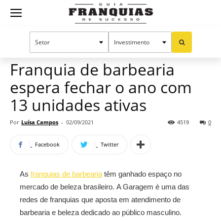
Guia
Home
Notícias
Mercado de franquias
Franquias
Franquia de barbearia
espera fechar o ano com
de
13 unidades ativas
Por
Luísa Campos
-
02/09/2021
4519
0
Sucesso
Facebook
Twitter
As
franquias de barbearia
têm ganhado espaço no
mercado de beleza brasileiro. A Garagem é uma das
redes de franquias que aposta em atendimento de
barbearia e beleza dedicado ao público masculino.