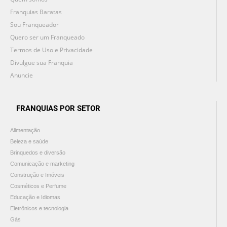
Franquias Baratas
Sou Franqueador
Quero ser um Franqueado
Termos de Uso e Privacidade
Divulgue sua Franquia
Anuncie
FRANQUIAS POR SETOR
Alimentação
Beleza e saúde
Brinquedos e diversão
Comunicação e marketing
Construção e Imóveis
Cosméticos e Perfume
Educação e Idiomas
Eletrônicos e tecnologia
Gás