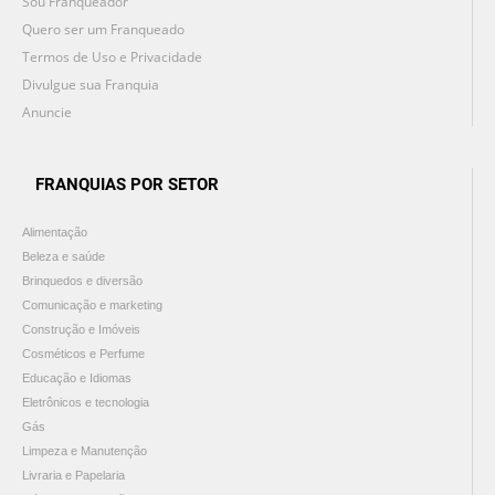
Sou Franqueador
Quero ser um Franqueado
Termos de Uso e Privacidade
Divulgue sua Franquia
Anuncie
FRANQUIAS POR SETOR
Alimentação
Beleza e saúde
Brinquedos e diversão
Comunicação e marketing
Construção e Imóveis
Cosméticos e Perfume
Educação e Idiomas
Eletrônicos e tecnologia
Gás
Limpeza e Manutenção
Livraria e Papelaria