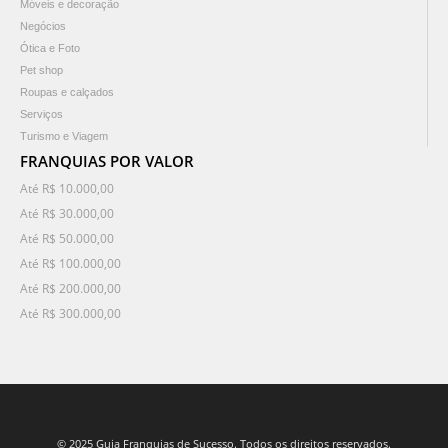
Móveis e decoração
Negócios
Ótica e Foto
Pet shop
Roupas e calçados
Serviços
Turismo e Viagem
FRANQUIAS POR VALOR
Até R$ 10.000,00
Até R$ 30.000,00
Até R$ 50.000,00
Até R$ 100.000,00
Até R$ 200.000,00
Até R$ 300.000,00
© 2025 Guia Franquias de Sucesso. Todos os direitos reservados.