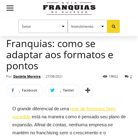
Guia
Home
Notícias
Artigos
Franquias
Franquias: como se
adaptar aos formatos e
de
pontos
Por
Daniela Moreira
-
27/08/2021
19652
2
Sucesso
Facebook
Twitter
O grande diferencial de uma
rede de franquias bem-
sucedida
está na maneira como é pensado seu plano de
expansão. Afinal de contas, nenhuma empresa se
mantém no franchising sem o crescimento e o