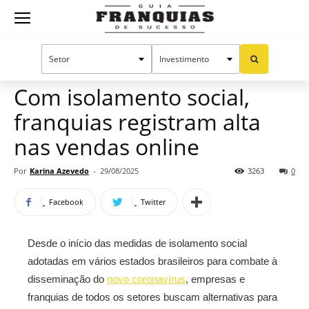
Guia
Home
Notícias
Mercado de franquias
Franquias
Com isolamento social,
franquias registram alta
de
nas vendas online
Por
Karina Azevedo
-
29/08/2025
3263
0
Sucesso
Facebook
Twitter
Desde o início das medidas de isolamento social
adotadas em vários estados brasileiros para combate à
disseminação do
novo coronavírus
, empresas e
franquias de todos os setores buscam alternativas para