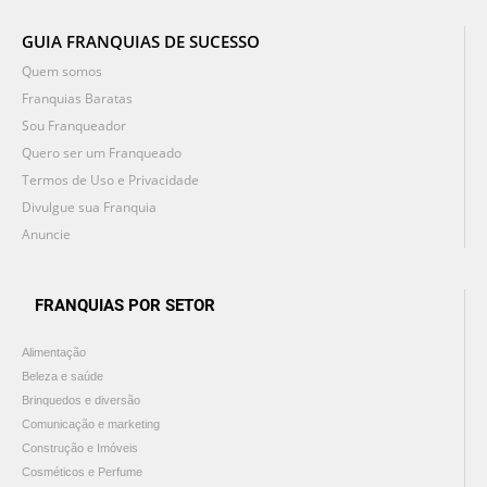
GUIA FRANQUIAS DE SUCESSO
Quem somos
Franquias Baratas
Sou Franqueador
Quero ser um Franqueado
Termos de Uso e Privacidade
Divulgue sua Franquia
Anuncie
FRANQUIAS POR SETOR
Alimentação
Beleza e saúde
Brinquedos e diversão
Comunicação e marketing
Construção e Imóveis
Cosméticos e Perfume