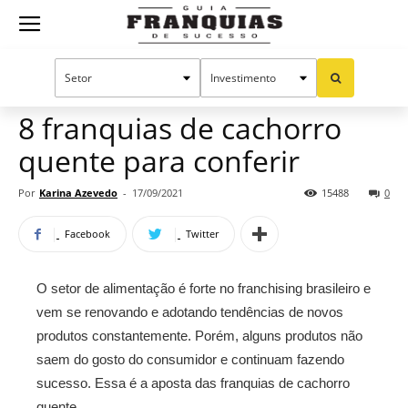
Guia
Home
Notícias
Franquias por setor
Alimentação
Oportunidades e tendências
Franquias
8 franquias de cachorro
quente para conferir
de
Por
Karina Azevedo
-
17/09/2021
15488
0
Facebook
Twitter
Sucesso
O setor de alimentação é forte no franchising brasileiro e
vem se renovando e adotando tendências de novos
produtos constantemente. Porém, alguns produtos não
saem do gosto do consumidor e continuam fazendo
sucesso. Essa é a aposta das franquias de cachorro
quente.