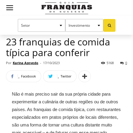
Guia
Home
Notícias
Franquias por setor
Alimentação
Oportunidades e tendências
Franquias
23 franquias de comida
típica para conferir
de
Por
Karina Azevedo
-
17/10/2023
5168
0
Facebook
Twitter
Sucesso
Não é mais preciso sair da sua própria cidade para
experimentar a culinária de outras regiões ou de outros
países. As franquias de comida típica, com restaurantes
especializados em pratos próprios de locais diferentes,
são uma forma de tornar uma cultura distante muito
mais acessível – e de faturar com esse mercado.