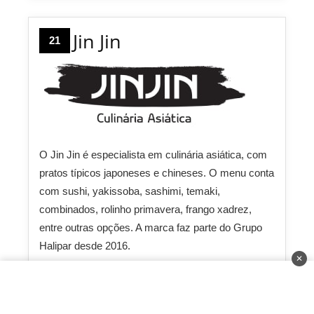
Jin Jin
21
O Jin Jin é especialista em culinária asiática, com
pratos típicos japoneses e chineses. O menu conta
com sushi, yakissoba, sashimi, temaki,
combinados, rolinho primavera, frango xadrez,
entre outras opções. A marca faz parte do Grupo
Halipar desde 2016.
✕
Investimento:
R$ 450.000
Faturamento:
R$ 130.000
Prazo de Retorno:
24 até 30 meses