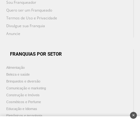
Sou Franqueador
Quero ser um Franqueado
Termos de Uso e Privacidade
Divulgue sua Franquia
Anuncie
FRANQUIAS POR SETOR
Alimentação
Beleza e saúde
Brinquedos e diversão
Comunicação e marketing
Construção e Imóveis
Cosméticos e Perfume
Educação e Idiomas
✕
Eletrônicos e tecnologia
Gás
Limpeza e Manutenção
Livraria e Papelaria