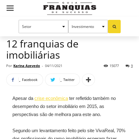
Guia
Home
Notícias
Oportunidades e tendências
Franquias
12 franquias de
imobiliárias
de
Por
Karina Azevedo
-
04/11/2021
15077
9
Facebook
Twitter
Sucesso
Apesar da
crise econômica
ter refletido também no
desempenho do setor imobiliário em 2015, as
perspectivas são de melhora para este ano.
Segundo um levantamento feito pelo site VivaReal, 70%
dos profissionais do ramo imobiliário esperam fazer