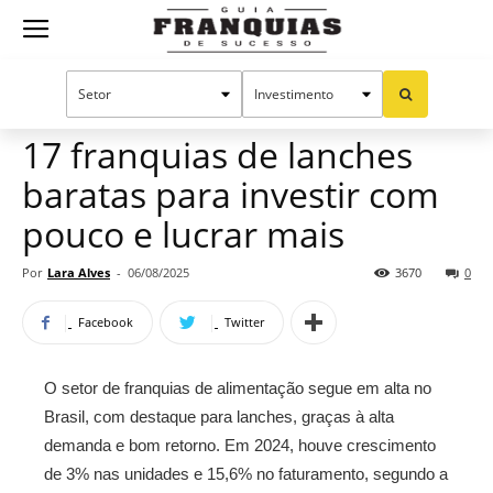
Guia
Home
Notícias
Oportunidades e tendências
Franquias
17 franquias de lanches
baratas para investir com
de
pouco e lucrar mais
Por
Lara Alves
-
06/08/2025
3670
0
Sucesso
Facebook
Twitter
O setor de franquias de alimentação segue em alta no
Brasil, com destaque para lanches, graças à alta
demanda e bom retorno. Em 2024, houve crescimento
de 3% nas unidades e 15,6% no faturamento, segundo a