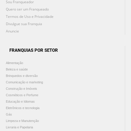
Sou Franqueador
Quero ser um Franqueado
Termos de Uso e Privacidade
Divulgue sua Franquia
Anuncie
FRANQUIAS POR SETOR
Alimentação
Beleza e saúde
Brinquedos e diversão
Comunicação e marketing
Construção e Imóveis
Cosméticos e Perfume
Educação e Idiomas
Eletrônicos e tecnologia
Gás
Limpeza e Manutenção
Livraria e Papelaria