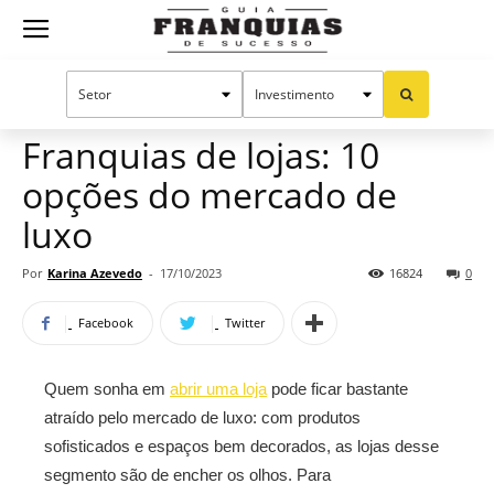
Guia
Home
Notícias
Oportunidades e tendências
Franquias
Franquias de lojas: 10
opções do mercado de
de
luxo
Por
Karina Azevedo
-
17/10/2023
16824
0
Sucesso
Facebook
Twitter
Quem sonha em
abrir uma loja
pode ficar bastante
atraído pelo mercado de luxo: com produtos
sofisticados e espaços bem decorados, as lojas desse
segmento são de encher os olhos. Para