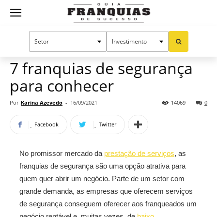
Guia
Home
Notícias
Oportunidades e tendências
Franquias por setor
Serviços
Franquias
7 franquias de segurança
para conhecer
de
Por
Karina Azevedo
-
16/09/2021
14069
0
Facebook
Twitter
Sucesso
No promissor mercado da
prestação de serviços
, as
franquias de segurança são uma opção atrativa para
quem quer abrir um negócio. Parte de um setor com
grande demanda, as empresas que oferecem serviços
de segurança conseguem oferecer aos franqueados um
negócio rentável e, muitas vezes, de
baixo