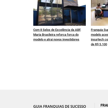
Com 8 Selos de Excelência da ABF,
Franquia Su
Maria Brasileira reforça força do
modelo aces
modelo e atrai novos investidores
insurtech co
de R$ 5.100
FRA
GUIA FRANQUIAS DE SUCESSO