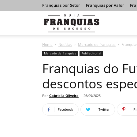
Franquias por Setor
Franquias por Valor
Fra
Guia
Home
Notícias
Mercado de franquias
Franquia
Franquias
Mercado de franquias
Publieditorial
Franquias do Fu
de
descontos espec
Sucesso
Por
Gabriella Oliveira
-
26/09/2025
Facebook
Twitter
Pi