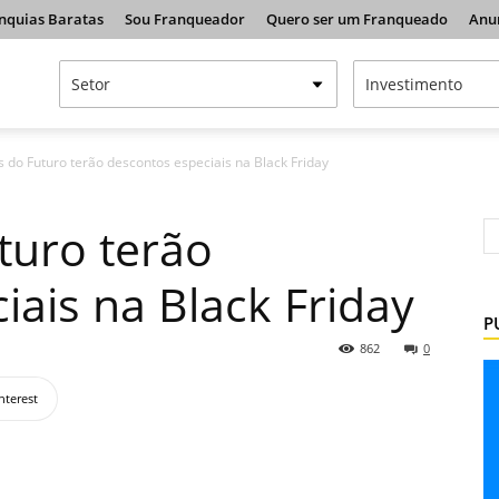
nquias Baratas
Sou Franqueador
Quero ser um Franqueado
Anu
s do Futuro terão descontos especiais na Black Friday
turo terão
iais na Black Friday
P
862
0
nterest