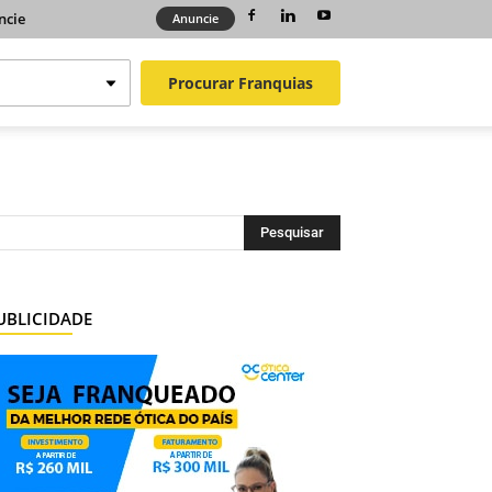
ncie
Anuncie
Procurar
Franquias
UBLICIDADE