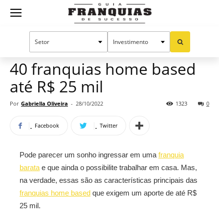
Guia
Home
Notícias
Oportunidades e tendências
Franquias
40 franquias home based
até R$ 25 mil
de
Por
Gabriella Oliveira
-
28/10/2022
1323
0
Facebook
Twitter
Sucesso
Pode parecer um sonho ingressar em uma
franquia
barata
e que ainda o possibilite trabalhar em casa. Mas,
na verdade, essas são as características principais das
franquias home based
que exigem um aporte de até R$
25 mil.