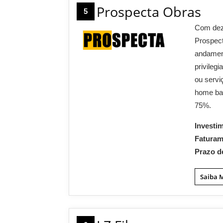
Prospecta Obras
5
Com dez 
Prospec
andament
privileg
ou servi
home bas
75%.
Investi
Fatura
Prazo d
Saiba 