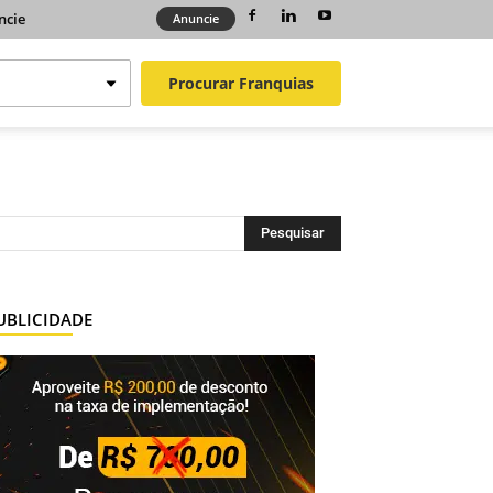
ncie
Anuncie
Procurar
Franquias
UBLICIDADE