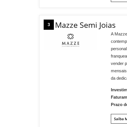
Mazze Semi Joias
3
A Mazze 
contempo
personal
franque
vender p
mensais
da dedic
Investi
Fatura
Prazo d
Saiba 