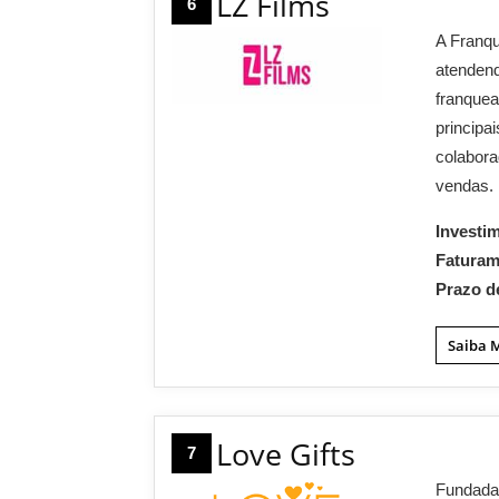
LZ Films
6
A Franqu
atendend
franquea
principa
colabora
vendas.
Investi
Fatura
Prazo d
Saiba 
Love Gifts
7
Fundada 