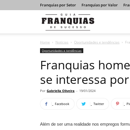
Franquias por Setor
Franquias por Valor
Fra
Guia
Home
Notícias
Oportunidades e tendências
Fr
Franquias
Oportunidades e tendências
Franquias home
de
se interessa por
Sucesso
Por
Gabriella Oliveira
-
19/01/2024
Facebook
Twitter
Pi
Além de ser uma realidade nos empregos formai