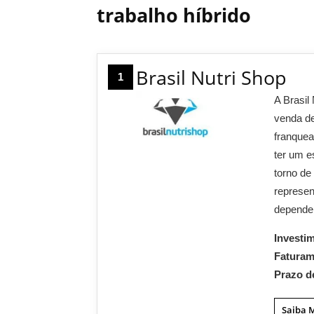
trabalho híbrido
Brasil Nutri Shop
1
A Brasil
venda de
franquea
ter um e
torno de
represen
depende
Investi
Fatura
Prazo d
Saiba 