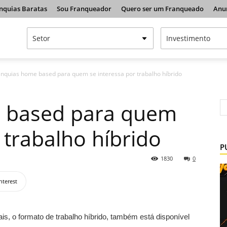
nquias Baratas
Sou Franqueador
Quero ser um Franqueado
Anu
anquias home based para quem se interessa por trabalho híbrido
 based para quem
 trabalho híbrido
P
1830
0
nterest
s, o formato de trabalho híbrido, também está disponível