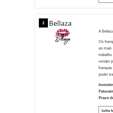
Bellaza
2
A Bellaz
Os franq
as mais 
trabalho
vender p
franquia
poder tr
Investi
Fatura
Prazo d
Saiba 