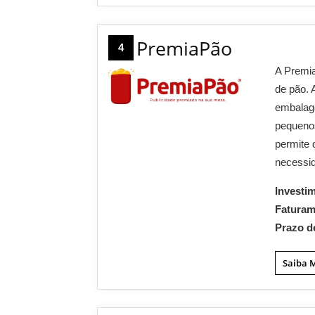
PremiaPão
4
A Premia
de pão. 
embalage
pequeno
permite
necessid
Investi
Fatura
Prazo d
Saiba 