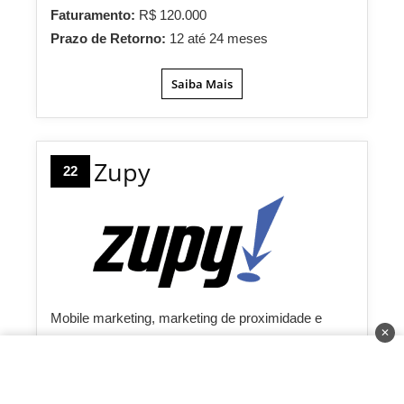
Faturamento:
R$ 120.000
Prazo de Retorno:
12 até 24 meses
Saiba Mais
Zupy
22
Mobile marketing, marketing de proximidade e
✕
sistemas digitais para fidelização de clientes: estes
são os serviços em inovação para micro e
pequenas empresas oferecidos pela Zupy! A marca