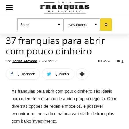
Guia
Home
Notícias
Oportunidades e tendências
Franquias
37 franquias para abrir
com pouco dinheiro
de
Por
Karina Azevedo
-
28/09/2021
4562
1
Facebook
Twitter
Sucesso
As franquias para abrir com pouco dinheiro são ideais
para quem tem o sonho de abrir o próprio negócio. Com
diversas opções de redes e modelos, é possível
encontrar no mercado uma boa variedade de franquias
com baixo investimento.