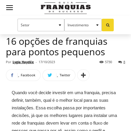
Guia
Home
Notícias
Oportunidades e tendências
Franquias
16 opções de franquias
para pontos pequenos
de
Por
Lygia Haydée
-
17/10/2023
5730
8
Facebook
Twitter
Sucesso
Quando você decide investir em uma franquia, precisa
definir, também, qual é o melhor local para as suas
instalações. Essa escolha passa por importantes
decisões, já que os melhores lugares para instalar uma
rede de franquias devem levar em conta o fluxo de
pessoas que passa por ali, assim como o perfil e