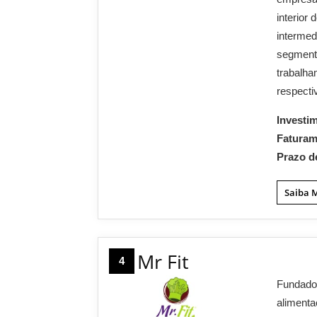
interior
intermed
segmento
trabalha
respecti
Investi
Fatura
Prazo d
Saiba 
Mr Fit
4
Fundado 
alimenta