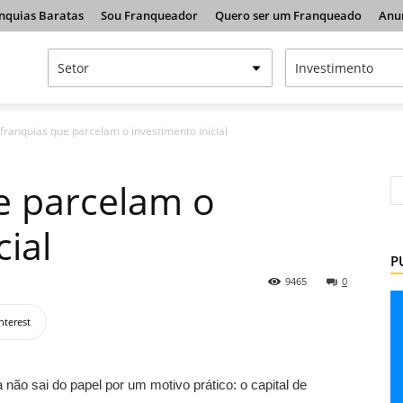
nquias Baratas
Sou Franqueador
Quero ser um Franqueado
Anu
franquias que parcelam o investimento inicial
e parcelam o
cial
P
9465
0
nterest
 não sai do papel por um motivo prático: o capital de