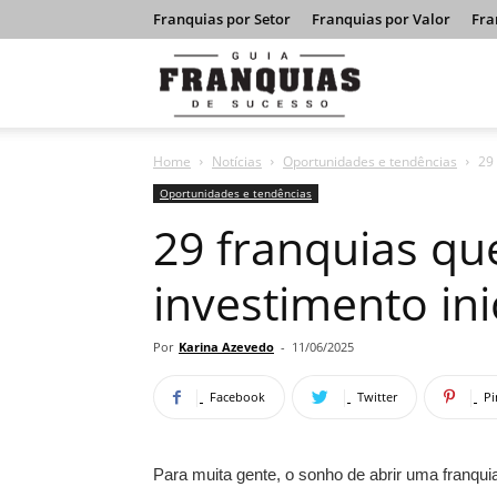
Franquias por Setor
Franquias por Valor
Fra
Guia
Home
Notícias
Oportunidades e tendências
29 
Franquias
Oportunidades e tendências
29 franquias qu
de
investimento ini
Sucesso
Por
Karina Azevedo
-
11/06/2025
Facebook
Twitter
Pi
Para muita gente, o sonho de abrir uma franquia