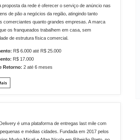
A proposta da rede é oferecer o serviço de anúncio nas
ns de pão a negócios da região, atingindo tanto
s comerciantes quanto grandes empresas. A marca
 que os franqueados trabalhem em casa, sem
ade de estrutura física comercial.
mento:
R$ 6.000 até R$ 25.000
mento:
R$ 17.000
e Retorno:
2 até 6 meses
Mais
 Delivery é uma plataforma de entregas last mile com
 pequenas e médias cidades. Fundada em 2017 pelos
ios Myrko Micali e Allan Nicola em Ribeirão Preto, no