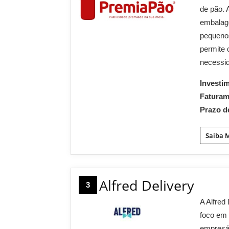
de pão. 
embalage
pequeno
permite
necessid
Investi
Fatura
Prazo d
Saiba 
Alfred Delivery
3
A Alfred
foco em
empresár