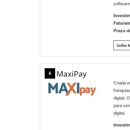
software
Investi
Fatura
Prazo d
Saiba 
MaxiPay
6
Criada e
franquia
digital.
para ven
digital.
Investi