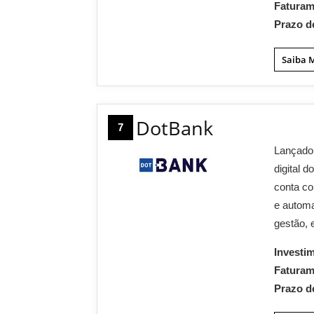
Fatura
Prazo d
Saiba 
DotBank
7
Lançado 
digital 
conta co
e automa
gestão, 
Investi
Fatura
Prazo d