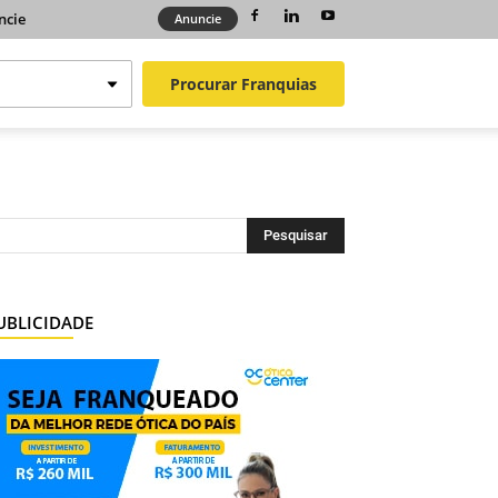
ncie
Anuncie
Procurar
Franquias
UBLICIDADE