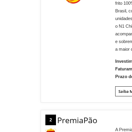
frito 100
Brasil, 
unidades
o N1 Ch
acompanh
e sobrem
a maior 
Investi
Fatura
Prazo d
Saiba 
PremiaPão
2
A Premia