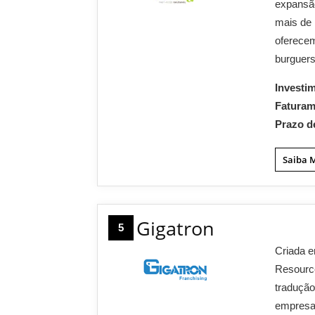
expansão
mais de 
oferecem
burguers
Investi
Fatura
Prazo d
Saiba 
Gigatron
5
Criada e
Resource
tradução
empresas