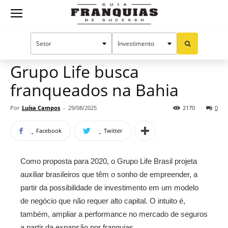
Guia
Home
Notícias
Mercado de franquias
Franquias
Grupo Life busca
franqueados na Bahia
de
Por
Luísa Campos
-
29/08/2025
2170
0
Facebook
Twitter
Sucesso
Como proposta para 2020, o Grupo Life Brasil projeta
auxiliar brasileiros que têm o sonho de empreender, a
partir da possibilidade de investimento em um modelo
de negócio que não requer alto capital. O intuito é,
também, ampliar a performance no mercado de seguros
a partir da expansão por franquias.