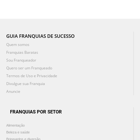
GUIA FRANQUIAS DE SUCESSO
Quem somos
Franquias Baratas
Sou Franqueador
Quero ser um Franqueado
Termos de Uso e Privacidade
Divulgue sua Franquia
Anuncie
FRANQUIAS POR SETOR
Alimentação
Beleza e saúde
Brinquedos e diversão