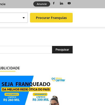
ncie
Anuncie
Procurar
Franquias
UBLICIDADE