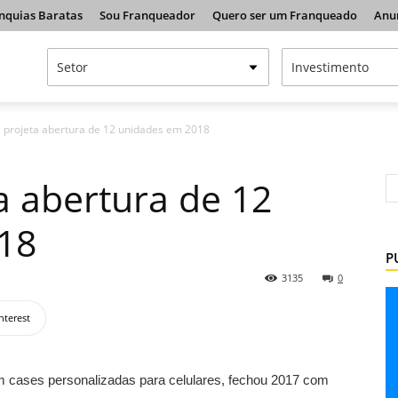
nquias Baratas
Sou Franqueador
Quero ser um Franqueado
Anu
 projeta abertura de 12 unidades em 2018
a abertura de 12
18
P
3135
0
nterest
m cases personalizadas para celulares, fechou 2017 com