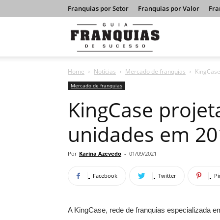
Franquias por Setor
Franquias por Valor
Fra
Guia
Home
Notícias
Mercado de franquias
KingCase
Franquias
Mercado de franquias
KingCase projet
de
unidades em 20
Sucesso
Por
Karina Azevedo
-
01/09/2021
Facebook
Twitter
Pi
A KingCase, rede de franquias especializada e