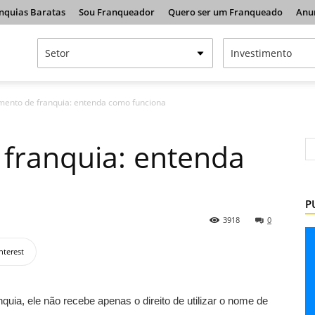
nquias Baratas
Sou Franqueador
Quero ser um Franqueado
Anu
mento de franquia: entenda como funciona
franquia: entenda
P
3918
0
nterest
a, ele não recebe apenas o direito de utilizar o nome de