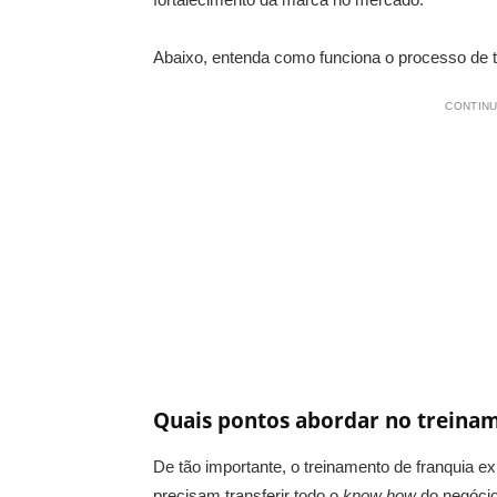
Abaixo, entenda como funciona o processo de t
CONTINU
Quais pontos abordar no treinam
De tão importante, o treinamento de franquia 
precisam transferir todo o
know how
do negócio