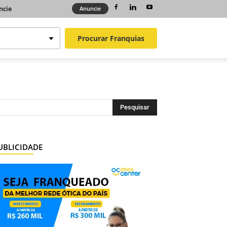
ncie
Anuncie
Procurar
Franquias
UBLICIDADE