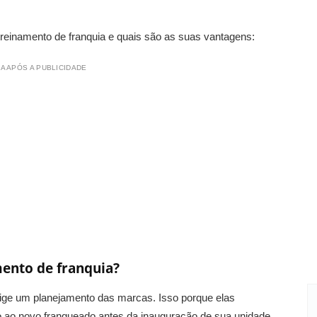
reinamento de franquia e quais são as suas vantagens:
A APÓS A PUBLICIDADE
ento de franquia?
exige um planejamento das marcas. Isso porque elas
 ao novo franqueado antes da inauguração de sua unidade.