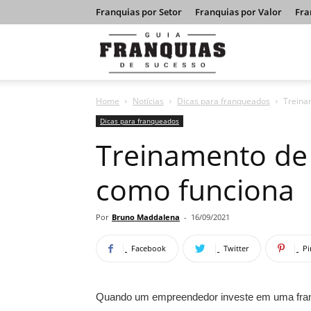
Franquias por Setor
Franquias por Valor
Fra
Guia
Home
Notícias
Dicas para franqueados
Treina
Franquias
Dicas para franqueados
Treinamento de 
de
como funciona
Sucesso
Por
Bruno Maddalena
-
16/09/2021
Facebook
Twitter
Pi
Quando um empreendedor investe em uma franqui