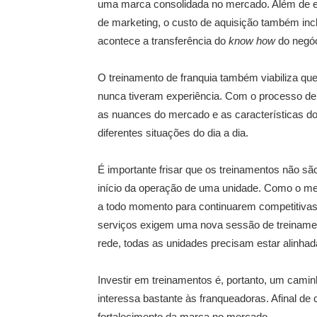
uma marca consolidada no mercado. Além de es
de marketing, o custo de aquisição também incl
acontece a transferência do
know how
do negóc
O treinamento de franquia também viabiliza q
nunca tiveram experiência. Com o processo de
as nuances do mercado e as características d
diferentes situações do dia a dia.
É importante frisar que os treinamentos não s
início da operação de uma unidade. Como o me
a todo momento para continuarem competitivas.
serviços exigem uma nova sessão de treiname
rede, todas as unidades precisam estar alinha
Investir em treinamentos é, portanto, um caminh
interessa bastante às franqueadoras. Afinal de
fortalecimento da marca no mercado.