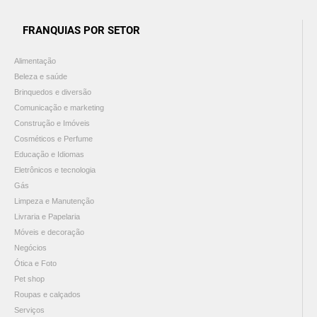
FRANQUIAS POR SETOR
Alimentação
Beleza e saúde
Brinquedos e diversão
Comunicação e marketing
Construção e Imóveis
Cosméticos e Perfume
Educação e Idiomas
Eletrônicos e tecnologia
Gás
Limpeza e Manutenção
Livraria e Papelaria
Móveis e decoração
Negócios
Ótica e Foto
Pet shop
Roupas e calçados
Serviços