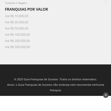
Turismo e Viagem
FRANQUIAS POR VALOR
Até R$ 10.000,00
Até R$ 30.000,00
Até R$ 50.000,00
Até R$ 100.000,00
Até R$ 200.000,00
Até R$ 300.000,00
© 2025 Guia Franquias de Sucesso. Todos os direitos reservados.
Aviso: o Guia Franquias de Sucesso não endossa nem recomenda nenhuma
franquia.
✕
desenvolvido por 3Nós