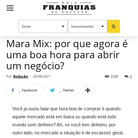
Guia
Home
Notícias
Mercado de franquias
Franquias
Mara Mix: por que agora é
uma boa hora para abrir
de
um negócio?
Por
Redação
-
26/08/2021
2328
0
Sucesso
Facebook
Twitter
Você já ouviu falar que hora boa de comprar é quando
aquele mercado está em baixa ou quando está todo
mundo sem dinheiro? Ah, se você tem dinheiro, por
outro lado, no mercado a situação é de escassez geral,