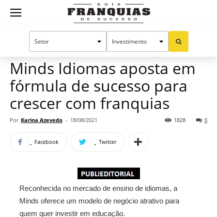
Guia
Home
Notícias
Mercado de franquias
Publieditorial
Franquias
Minds Idiomas aposta em
fórmula de sucesso para
de
crescer com franquias
Por
Karina Azevedo
-
18/08/2021
1828
0
Sucesso
Facebook
Twitter
Reconhecida no mercado de ensino de idiomas, a
Minds oferece um modelo de negócio atrativo para
quem quer investir em educação.