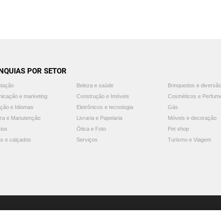
NQUIAS POR SETOR
ntação
Beleza e saúde
Brinquedos e diversã
icação e marketing
Construção e Imóveis
Cosméticos e Perfum
ção e Idiomas
Eletrônicos e tecnologia
Gás
za e Manutenção
Livraria e Papelaria
Móveis e decoração
ios
Ótica e Foto
Pet shop
s e calçados
Serviços
Turismo e Viagem
© 2025 Guia Franquias de Sucesso. Todos os direitos reservados.