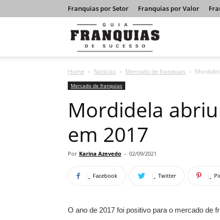
Franquias por Setor
Franquias por Valor
Fra
Guia
Home
Notícias
Mercado de franquias
Mordidel
Franquias
Mercado de franquias
Mordidela abriu
de
em 2017
Sucesso
Por
Karina Azevedo
-
02/09/2021
Facebook
Twitter
Pi
O ano de 2017 foi positivo para o mercado de f