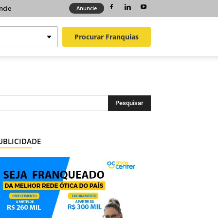
ncie
Anuncie
Procurar
Franquias
UBLICIDADE