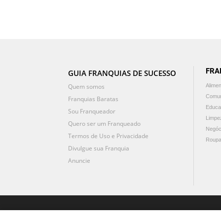
FRA
GUIA FRANQUIAS DE SUCESSO
Quem somos
Alime
Comun
Franquias Baratas
Educa
Sou Franqueador
Limpe
Quero ser um Franqueado
Negóc
Termos de Uso e Privacidade
Roupa
Divulgue sua Franquia
Anuncie