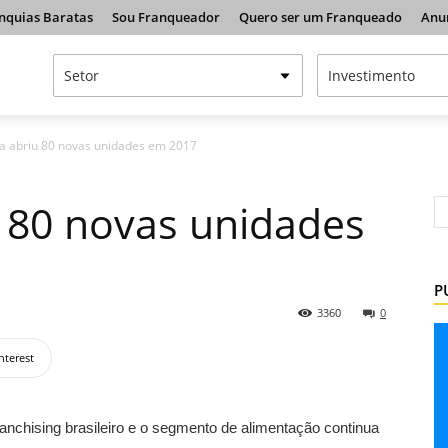
nquias Baratas
Sou Franqueador
Quero ser um Franqueado
Anu
a abriu 80 novas unidades em 2017
 80 novas unidades
P
3360
0
nterest
ranchising brasileiro e o segmento de alimentação continua