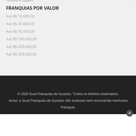
Turismo e Viagem
FRANQUIAS POR VALOR
Até R$ 10.000,00
Até R$ 30.000,00
Até R$ 50.000,00
Até R$ 100.000,00
Até R$ 200.000,00
Até R$ 300.000,00
© 2025 Guia Franquias de Sucesso. Todos os direitos reservados.
Aviso: o Guia Franquias de Sucesso não endossa nem recomenda nenhuma
franquia.
✕
desenvolvido por 3Nós