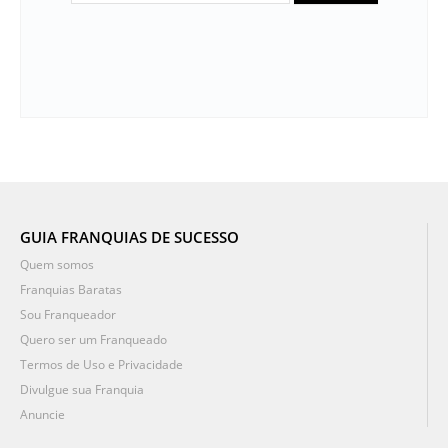
GUIA FRANQUIAS DE SUCESSO
Quem somos
Franquias Baratas
Sou Franqueador
Quero ser um Franqueado
Termos de Uso e Privacidade
Divulgue sua Franquia
Anuncie