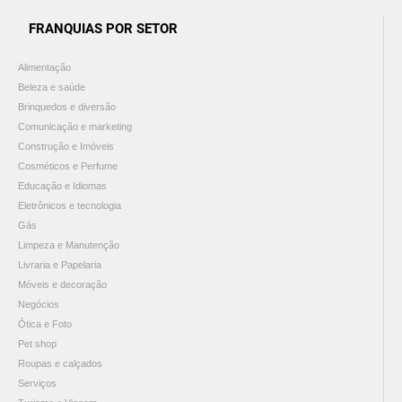
FRANQUIAS POR SETOR
Alimentação
Beleza e saúde
Brinquedos e diversão
Comunicação e marketing
Construção e Imóveis
Cosméticos e Perfume
Educação e Idiomas
Eletrônicos e tecnologia
Gás
Limpeza e Manutenção
Livraria e Papelaria
Móveis e decoração
Negócios
Ótica e Foto
Pet shop
Roupas e calçados
Serviços