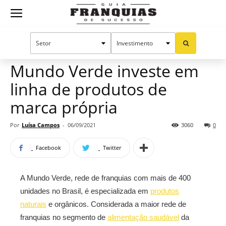
Guia
Home
Notícias
Mercado de franquias
Franquias
Mundo Verde investe em
linha de produtos de
de
marca própria
Por
Luísa Campos
-
06/09/2021
3060
0
Sucesso
Facebook
Twitter
A Mundo Verde, rede de franquias com mais de 400
unidades no Brasil, é especializada em
produtos
naturais
e orgânicos. Considerada a maior rede de
franquias no segmento de
alimentação saudável
da