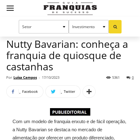
Guia
Home
Notícias
Mercado de franquias
Franquias
Nutty Bavarian: conheça a
franquia de quiosque de
de
castanhas
Por
Luísa Campos
-
17/10/2023
5361
0
Sucesso
Facebook
Twitter
Com um modelo de franquia enxuto e de fácil operação,
a Nutty Bavarian se destaca no mercado de
alimentação por oferecer um produto diferenciado,