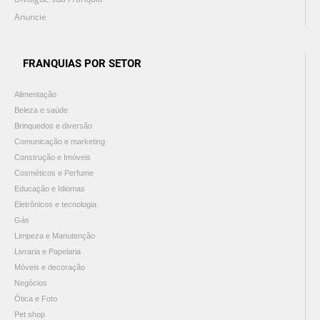
Anuncie
FRANQUIAS POR SETOR
Alimentação
Beleza e saúde
Brinquedos e diversão
Comunicação e marketing
Construção e Imóveis
Cosméticos e Perfume
Educação e Idiomas
Eletrônicos e tecnologia
Gás
Limpeza e Manutenção
Livraria e Papelaria
Móveis e decoração
Negócios
Ótica e Foto
Pet shop