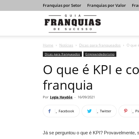
Franquias por Setor
Franquias por Valor
Fra
Guia
Home
Notícias
Dicas para franqueados
O que é
Franquias
Dicas para franqueados
Empreendedorismo
O que é KPI e c
de
franquia
Sucesso
Por
Lygia Haydée
-
16/09/2021
Facebook
Twitter
Pi
Já se perguntou o que é KPI? Provavelmente, s