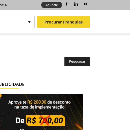
ncie
Anuncie
Procurar
Franquias
UBLICIDADE