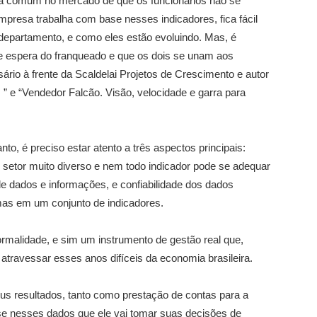
ixa comum no mercado de que os funcionários não se
presa trabalha com base nesses indicadores, fica fácil
e departamento, e como eles estão evoluindo. Mas, é
ue espera do franqueado e que os dois se unam aos
io à frente da Scaldelai Projetos de Crescimento e autor
” e “Vendedor Falcão. Visão, velocidade e garra para
nto, é preciso estar atento a três aspectos principais:
setor muito diverso e nem todo indicador pode se adequar
e dados e informações, e confiabilidade dos dados
mas em um conjunto de indicadores.
ormalidade, e sim um instrumento de gestão real que,
as atravessar esses anos difíceis da economia brasileira.
s resultados, tanto como prestação de contas para a
e nesses dados que ele vai tomar suas decisões de