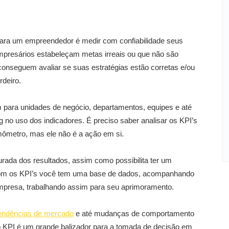
para um empreendedor é medir com confiabilidade seus
mpresários estabeleçam metas irreais ou que não são
conseguem avaliar se suas estratégias estão corretas e/ou
rdeiro.
para unidades de negócio, departamentos, equipes e até
ng no uso dos indicadores. É preciso saber analisar os KPI’s
rmômetro, mas ele não é a ação em si.
rada dos resultados, assim como possibilita ter um
 com os KPI’s você tem uma base de dados, acompanhando
empresa, trabalhando assim para seu aprimoramento.
endências de mercado
e até mudanças de comportamento
 KPI é um grande balizador para a tomada de decisão em