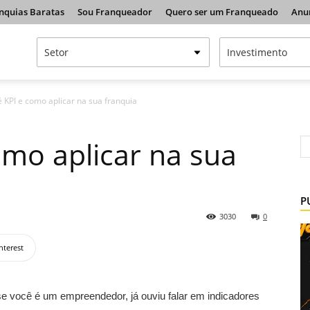
nquias Baratas
Sou Franqueador
Quero ser um Franqueado
Anu
 KPI e como aplicar na sua franquia
omo aplicar na sua
P
3030
0
nterest
e você é um empreendedor, já ouviu falar em indicadores