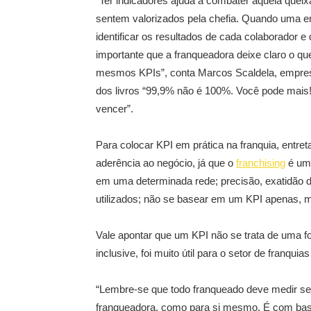
“Ter indicadores ajuda a combater aquela que
sentem valorizados pela chefia. Quando uma em
identificar os resultados de cada colaborador 
importante que a franqueadora deixe claro o q
mesmos KPIs”, conta Marcos Scaldela, empresár
dos livros “99,9% não é 100%. Você pode mais! 
vencer”.
Para colocar KPI em prática na franquia, entreta
aderência ao negócio, já que o
franchising
é um 
em uma determinada rede; precisão, exatidão d
utilizados; não se basear em um KPI apenas, 
Vale apontar que um KPI não se trata de uma f
inclusive, foi muito útil para o setor de franqui
“Lembre-se que todo franqueado deve medir seu
franqueadora, como para si mesmo. É com bas