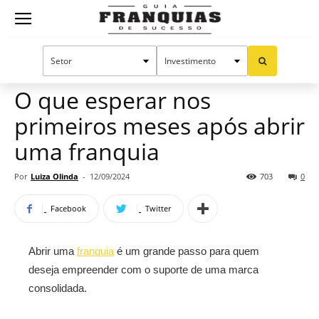
Guia
Home
Notícias
Dicas para franqueados
Franquias
O que esperar nos
primeiros meses após abrir
de
uma franquia
Por
Luiza Olinda
-
12/09/2024
703
0
Sucesso
Facebook
Twitter
Abrir uma
franquia
é um grande passo para quem
deseja empreender com o suporte de uma marca
consolidada.