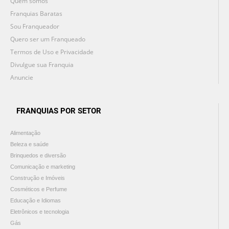
Quem somos
Franquias Baratas
Sou Franqueador
Quero ser um Franqueado
Termos de Uso e Privacidade
Divulgue sua Franquia
Anuncie
FRANQUIAS POR SETOR
Alimentação
Beleza e saúde
Brinquedos e diversão
Comunicação e marketing
Construção e Imóveis
Cosméticos e Perfume
Educação e Idiomas
Eletrônicos e tecnologia
Gás