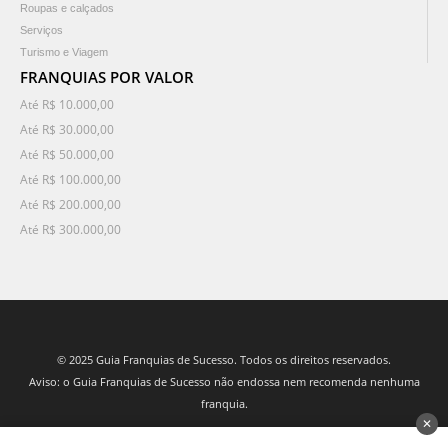
Roupas e calçados
Serviços
Turismo e Viagem
FRANQUIAS POR VALOR
Até R$ 10.000,00
Até R$ 30.000,00
Até R$ 50.000,00
Até R$ 100.000,00
Até R$ 200.000,00
Até R$ 300.000,00
© 2025 Guia Franquias de Sucesso. Todos os direitos reservados.
Aviso: o Guia Franquias de Sucesso não endossa nem recomenda nenhuma
franquia.
✕
desenvolvido por 3Nós