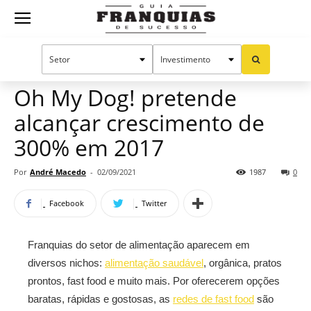
Guia
Home
Notícias
Mercado de franquias
Franquias
Oh My Dog! pretende
alcançar crescimento de
de
300% em 2017
Por
André Macedo
-
02/09/2021
1987
0
Sucesso
Facebook
Twitter
Franquias do setor de alimentação aparecem em
diversos nichos:
alimentação saudável
, orgânica, pratos
prontos, fast food e muito mais. Por oferecerem opções
baratas, rápidas e gostosas, as
redes de fast food
são