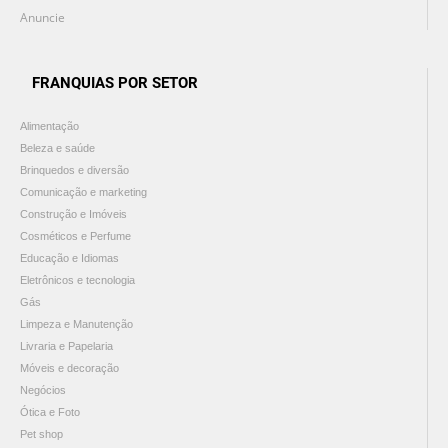
Anuncie
FRANQUIAS POR SETOR
Alimentação
Beleza e saúde
Brinquedos e diversão
Comunicação e marketing
Construção e Imóveis
Cosméticos e Perfume
Educação e Idiomas
Eletrônicos e tecnologia
Gás
Limpeza e Manutenção
Livraria e Papelaria
Móveis e decoração
Negócios
Ótica e Foto
Pet shop