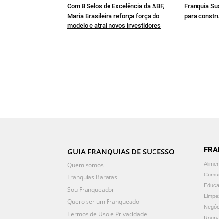
Com 8 Selos de Excelência da ABF,
Franquia Sua
Maria Brasileira reforça força do
para constru
modelo e atrai novos investidores
FRA
GUIA FRANQUIAS DE SUCESSO
Quem somos
Alime
Comun
Franquias Baratas
Educa
Sou Franqueador
Limpe
Quero ser um Franqueado
Negóc
Termos de Uso e Privacidade
Roupa