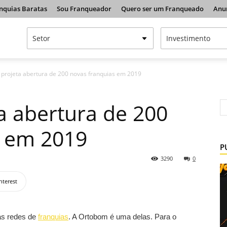
nquias Baratas
Sou Franqueador
Quero ser um Franqueado
Anu
projeta abertura de 200 novas franquias em 2019
a abertura de 200
s em 2019
P
3290
0
nterest
as redes de
franquias
. A Ortobom é uma delas. Para o