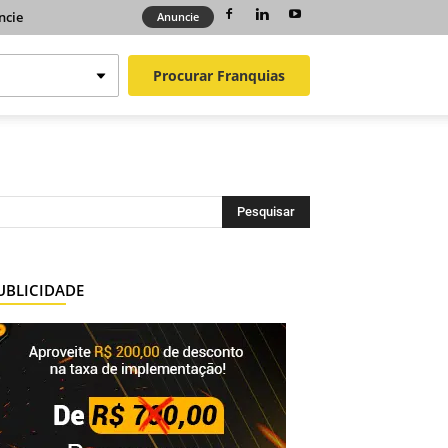
ncie
Anuncie
Procurar
Franquias
UBLICIDADE