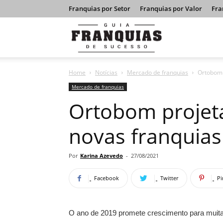
Franquias por Setor
Franquias por Valor
Fra
Guia
Home
Notícias
Mercado de franquias
Ortobom 
Franquias
Mercado de franquias
Ortobom projet
de
novas franquia
Sucesso
Por
Karina Azevedo
-
27/08/2021
Facebook
Twitter
Pi
O ano de 2019 promete crescimento para muit