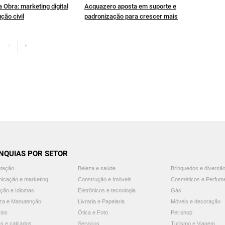
 Obra: marketing digital
Acquazero aposta em suporte e
ção civil
padronização para crescer mais
NQUIAS POR SETOR
ntação
Beleza e saúde
Brinquedos e diversã
icação e marketing
Construção e Imóveis
Cosméticos e Perfum
ção e Idiomas
Eletrônicos e tecnologia
Gás
za e Manutenção
Livraria e Papelaria
Móveis e decoração
ios
Ótica e Foto
Pet shop
s e calçados
Serviços
Turismo e Viagem