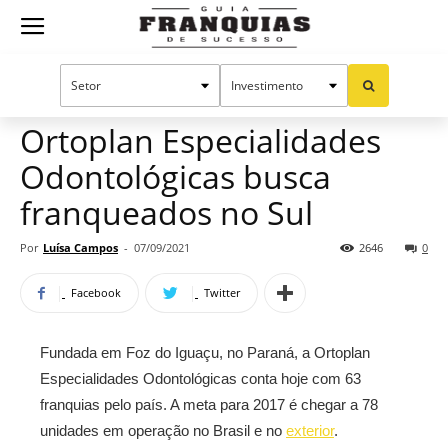
Guia
Home
Notícias
Mercado de franquias
Franquias
Ortoplan Especialidades
Odontológicas busca
de
franqueados no Sul
Por
Luísa Campos
-
07/09/2021
2646
0
Sucesso
Facebook
Twitter
Fundada em Foz do Iguaçu, no Paraná, a Ortoplan
Especialidades Odontológicas conta hoje com 63
franquias pelo país. A meta para 2017 é chegar a 78
unidades em operação no Brasil e no
exterior
.