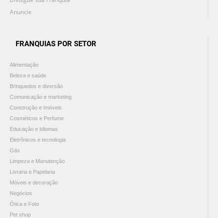
Anuncie
FRANQUIAS POR SETOR
Alimentação
Beleza e saúde
Brinquedos e diversão
Comunicação e marketing
Construção e Imóveis
Cosméticos e Perfume
Educação e Idiomas
Eletrônicos e tecnologia
Gás
Limpeza e Manutenção
Livraria e Papelaria
Móveis e decoração
Negócios
Ótica e Foto
Pet shop