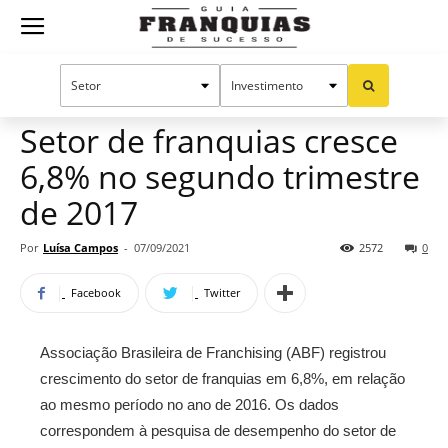
Guia
Home
Notícias
Mercado de franquias
Franquias
Setor de franquias cresce
6,8% no segundo trimestre
de
de 2017
Por
Luísa Campos
-
07/09/2021
2572
0
Sucesso
Facebook
Twitter
Associação Brasileira de Franchising (ABF) registrou
crescimento do setor de franquias em 6,8%, em relação
ao mesmo período no ano de 2016. Os dados
correspondem à pesquisa de desempenho do setor de