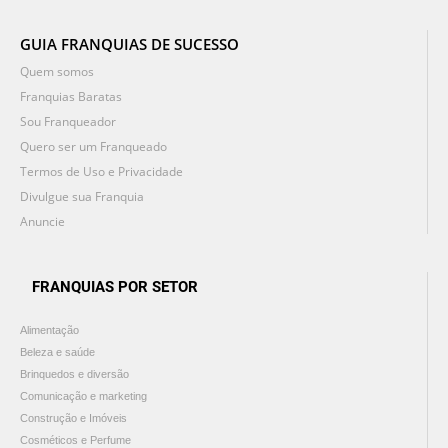
GUIA FRANQUIAS DE SUCESSO
Quem somos
Franquias Baratas
Sou Franqueador
Quero ser um Franqueado
Termos de Uso e Privacidade
Divulgue sua Franquia
Anuncie
FRANQUIAS POR SETOR
Alimentação
Beleza e saúde
Brinquedos e diversão
Comunicação e marketing
Construção e Imóveis
Cosméticos e Perfume