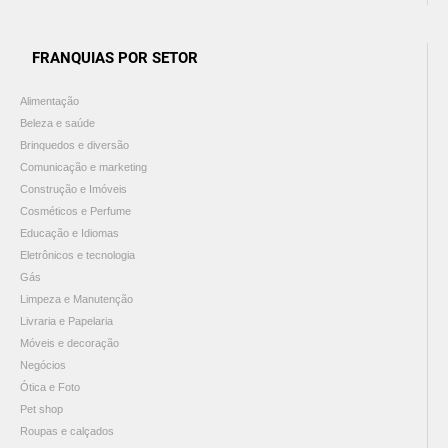
FRANQUIAS POR SETOR
Alimentação
Beleza e saúde
Brinquedos e diversão
Comunicação e marketing
Construção e Imóveis
Cosméticos e Perfume
Educação e Idiomas
Eletrônicos e tecnologia
Gás
Limpeza e Manutenção
Livraria e Papelaria
Móveis e decoração
Negócios
Ótica e Foto
Pet shop
Roupas e calçados