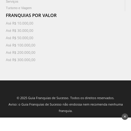
Serviços
Turismo e Viagem
FRANQUIAS POR VALOR
Até R$ 10.000,00
Até R$ 30.000,00
Até R$ 50.000,00
Até R$ 100.000,00
Até R$ 200.000,00
Até R$ 300.000,00
© 2025 Guia Franquias de Sucesso. Todos os direitos reservados.
Aviso: o Guia Franquias de Sucesso não endossa nem recomenda nenhuma
franquia.
✕
desenvolvido por 3Nós