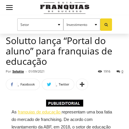
Guia
Home
Notícias
Manual do sucesso
Franquias
Solutto lança “Portal do
aluno” para franquias de
de
educação
Por
Solutto
-
01/09/2021
1916
0
Sucesso
Facebook
Twitter
As
franquias de educação
representam uma boa fatia
do mercado de franchising. De acordo com
levantamento da ABF, em 2018, o setor de educação