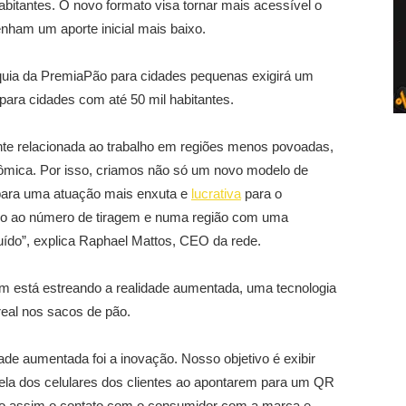
itantes. O novo formato visa tornar mais acessível o
enham um aporte inicial mais baixo.
quia da PremiaPão para cidades pequenas exigirá um
o para cidades com até 50 mil habitantes.
e relacionada ao trabalho em regiões menos povoadas,
mica. Por isso, criamos não só um novo modelo de
para uma atuação mais enxuta e
lucrativa
para o
lado ao número de tiragem e numa região com uma
ído”, explica Raphael Mattos, CEO da rede.
 está estreando a realidade aumentada, uma tecnologia
real nos sacos de pão.
dade aumentada foi a inovação. Nosso objetivo é exibir
tela dos celulares dos clientes ao apontarem para um QR
do assim o contato com o consumidor com a marca e