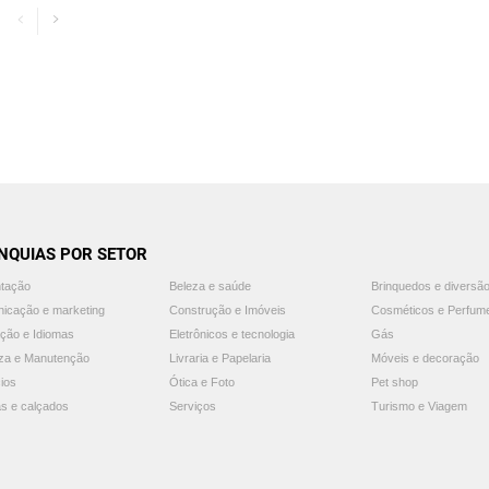
NQUIAS POR SETOR
ntação
Beleza e saúde
Brinquedos e diversã
icação e marketing
Construção e Imóveis
Cosméticos e Perfum
ção e Idiomas
Eletrônicos e tecnologia
Gás
za e Manutenção
Livraria e Papelaria
Móveis e decoração
ios
Ótica e Foto
Pet shop
s e calçados
Serviços
Turismo e Viagem