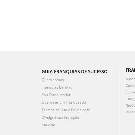
FRA
GUIA FRANQUIAS DE SUCESSO
Quem somos
Alime
Comun
Franquias Baratas
Educa
Sou Franqueador
Limpe
Quero ser um Franqueado
Negóc
Termos de Uso e Privacidade
Roupa
Divulgue sua Franquia
Anuncie