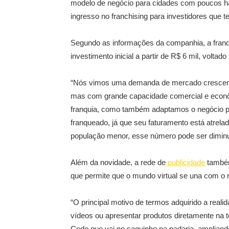
modelo de negócio para cidades com poucos hab
ingresso no franchising para investidores que t
Segundo as informações da companhia, a fran
investimento inicial a partir de R$ 6 mil, voltad
“Nós vimos uma demanda de mercado crescent
mas com grande capacidade comercial e econô
franquia, como também adaptamos o negócio 
franqueado, já que seu faturamento está atre
população menor, esse número pode ser diminu
Além da novidade, a rede de
publicidade
também
que permite que o mundo virtual se una com o 
“O principal motivo de termos adquirido a reali
vídeos ou apresentar produtos diretamente na 
Code que vai no saquinho na padaria, amplian