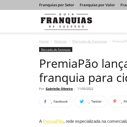
Franquias por Setor
Franquias por Valor
Fra
Guia
Home
Notícias
Mercado de franquias
PremiaPã
Franquias
Mercado de franquias
PremiaPão lanç
de
franquia para c
Sucesso
Por
Gabriella Oliveira
-
11/05/2022
Facebook
Twitter
Pi
A
PremiaPão
, rede especializada na comercia