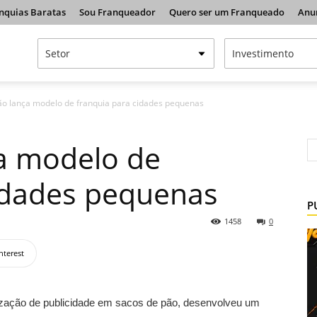
nquias Baratas
Sou Franqueador
Quero ser um Franqueado
Anu
o lança modelo de franquia para cidades pequenas
a modelo de
idades pequenas
P
1458
0
nterest
lização de publicidade em sacos de pão, desenvolveu um