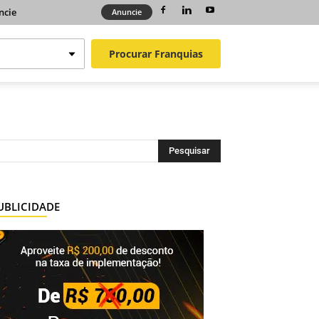
ncie
Anuncie
Procurar
Franquias
UBLICIDADE