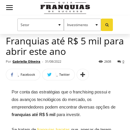
Guia
Home
Notícias
Oportunidades e tendências
Franquias
Franquias até R$ 5 mil para
abrir este ano
de
Por
Gabriella Oliveira
-
31/08/2022
2608
0
Facebook
Twitter
Sucesso
Por conta das estratégias que o franchising possui e
dos avanços tecnológicos do mercado, os
empreendedores podem encontrar diversas opções de
franquias até R$ 5 mil
para investir.
Se tratam de
franquias baratas
que, apesar de terem